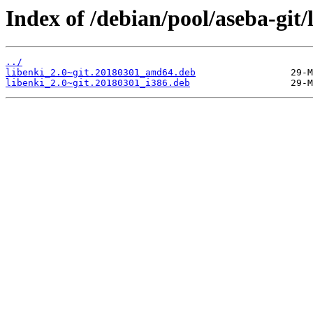
Index of /debian/pool/aseba-git/l
../
libenki_2.0~git.20180301_amd64.deb
libenki_2.0~git.20180301_i386.deb